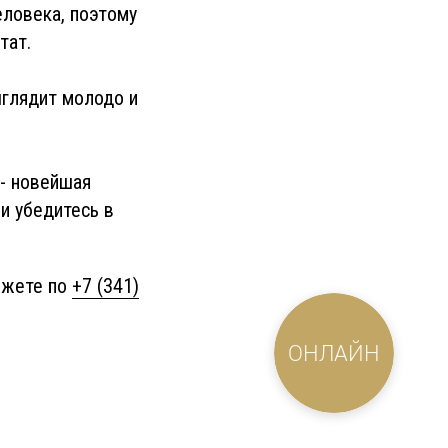
ловека, поэтому
тат.
ыглядит молодо и
- новейшая
и убедитесь в
ожете по
+7 (341)
ОНЛАЙН