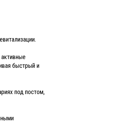
евитализации.
 активные
ивая быстрый и
риях под постом,
нными