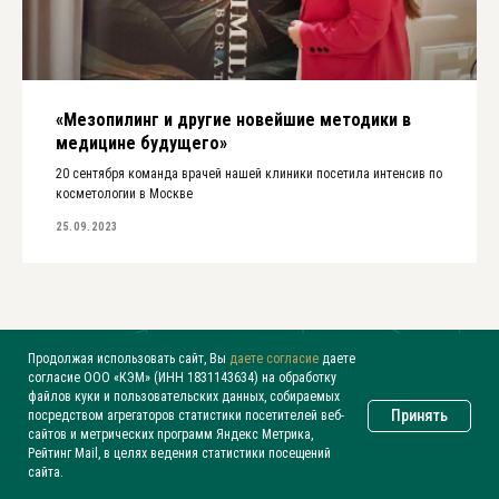
«Мезопилинг и другие новейшие методики в
медицине будущего»
20 сентября команда врачей нашей клиники посетила интенсив по
косметологии в Москве
25.09.2023
Мы в соц. сетях
Продолжая использовать сайт, Вы
даете согласие
даете
согласие ООО «КЭМ» (ИНН 1831143634) на обработку
файлов куки и пользовательских данных, собираемых
Принять
посредством агрегаторов статистики посетителей веб-
сайтов и метрических программ Яндекс Метрика,
Рейтинг Mail, в целях ведения статистики посещений
Мы на связи!
сайта.