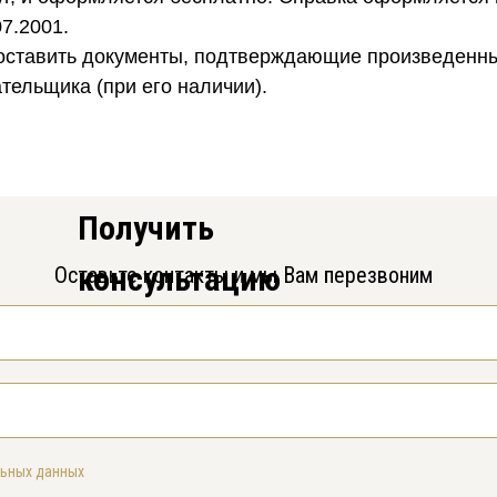
7.2001.
оставить документы, подтверждающие произведенные
ельщика (при его наличии).
Получить
консультацию
Оставьте контакты и мы Вам перезвоним
льных данных