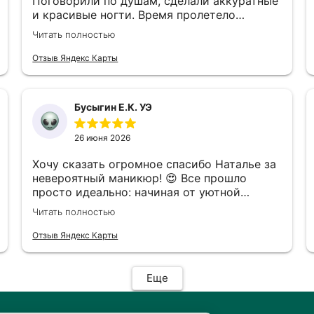
Поговорили по душам, сделали аккуратные
и красивые ногти. Время пролетело
незаметно! Спасибо большое ♥️
Читать полностью
Отзыв Яндекс Карты
Бусыгин Е.К. УЭ
26 июня 2026
Хочу сказать огромное спасибо Наталье за
невероятный маникюр! 😍 Все прошло
просто идеально: начиная от уютной
атмосферы и заканчивая безупречным
Читать полностью
результатом. Каждый этап выполнен
максимально аккуратно и трепетно,
Отзыв Яндекс Карты
чувствуется бережное отношение к ногтям.
Результатом я осталась в полном восторге
— маникюр выглядит дорого, стильно и
Еще
безупречно! Обязательно вернусь еще и
всем советую!