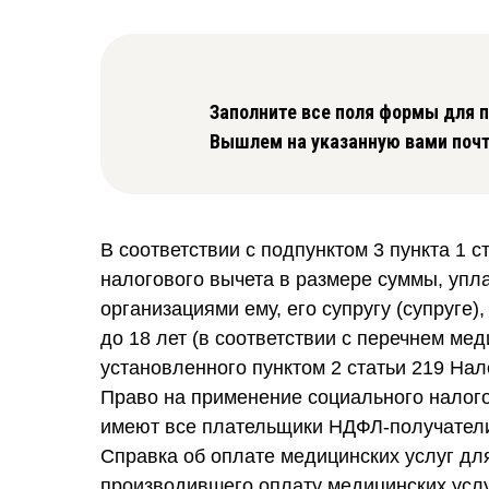
ПОДАРОЧНЫЙ
СЕРТИФИКАТ
Заполните все поля формы для п
Вышлем на указанную вами почт
+7 (3412) 33 03 89
г. Ижевск, ул. Пушкинская
г. Ижевск, ул. Нижняя, 44
В соответствии с подпунктом 3 пункта 1 
налогового вычета в размере суммы, упл
организациями ему, его супругу (супруге)
до 18 лет (в соответствии с перечнем ме
установленного пунктом 2 статьи 219 Нал
Право на применение социального налого
имеют все плательщики НДФЛ-получатели
Справка об оплате медицинских услуг д
производившего оплату медицинских услу