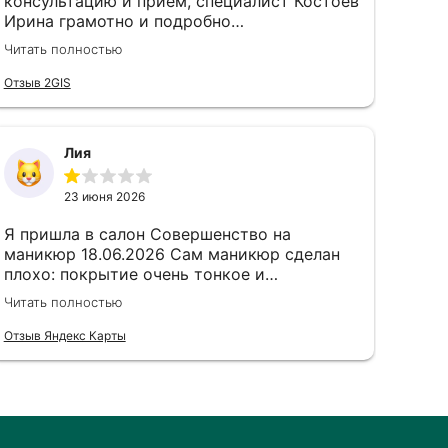
консультацию и прием, специалист Костоев
Ирина грамотно и подробно
проконсультировала, мои страхи
Читать полностью
улетучились и провели необходимую
процедуру лазером. Очень довольна☺Всем
Отзыв 2GIS
рекомеедую
Лия
23 июня 2026
Я пришла в салон Совершенство на
маникюр 18.06.2026 Сам маникюр сделан
плохо: покрытие очень тонкое и
неаккуратное, совсем не похож на только
Читать полностью
сделанный маникюр, маникюр выполнен в
мокрой технике, инструменты старые и как
Отзыв Яндекс Карты
будто использованные, но
продезинфицированные, совсем грустная
облезлая пилочка. Через короткое время
началась аллергия — покраснение, отёк и
сильное жжение мне пришлось снять