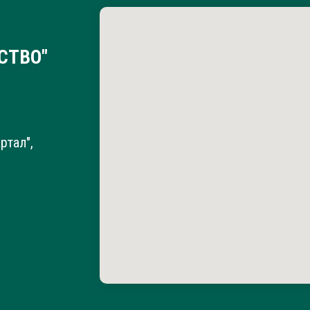
СТВО"
ртал",