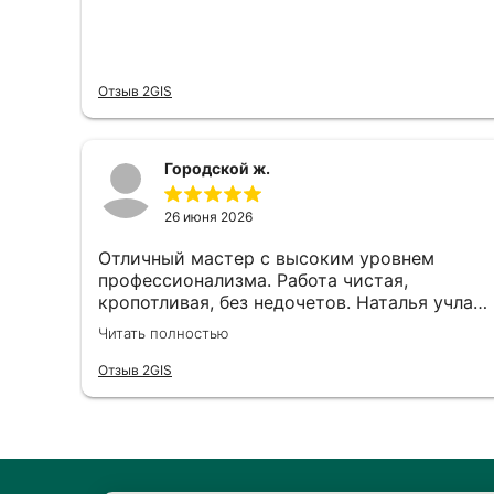
Отзыв 2GIS
Городской ж.
26 июня 2026
Отличный мастер с высоким уровнем
профессионализма. Работа чистая,
кропотливая, без недочетов. Наталья учла
все мои пожелания и дала грамотные
Читать полностью
рекомендации по форме и цвету. Маникюр
выполнен аккуратно, результат полностью
Отзыв 2GIS
соответствует ожиданиям. Рекомендую
как ответственного и талантливого
специалиста 😻