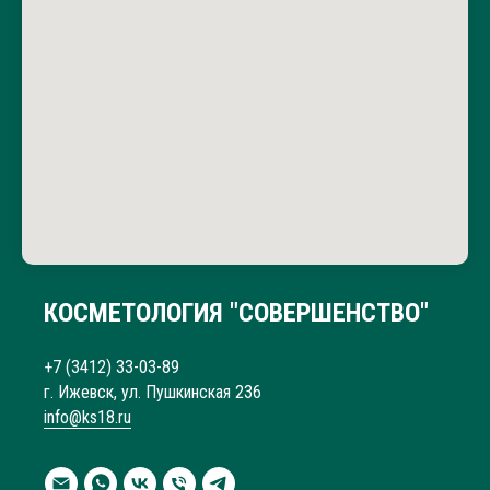
то, в следствии чего цена стала выше. После того
как я заявила о недовольстве на следующее
утро(сеанс был вечером) администрация
извинилась, но одновременно заявила, что у них
«такого не было», и никаких мер по компенсации
или разъяснений предложено не было. На мой
вопрос какими лаками был сделан маникюр,
ответа я не получила, хотелось просто узнать на
что может быть такая аллергия, потому что делаю
маникюр с покрытием много лет и такого ни разу
не было. Не рекомендую этот салон: неуважение к
клиентам, риск аллергии и отсутствие
ответственности со стороны персонала.
КОСМЕТОЛОГИЯ "СОВЕРШЕНСТВО"
+7 (3412) 33-03-89
г. Ижевск, ул. Пушкинская 236
info@ks18.ru