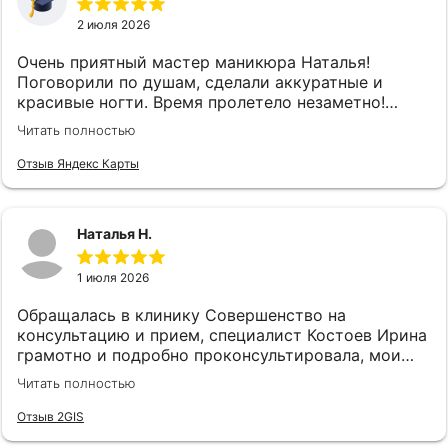
2 июля 2026
Очень приятный мастер маникюра Наталья!
Поговорили по душам, сделали аккуратные и
красивые ногти. Время пролетело незаметно!
Спасибо большое ♥️
Читать полностью
Отзыв Яндекс Карты
Наталья Н.
1 июля 2026
Обращалась в клинику Совершенство на
консультацию и прием, специалист Костоев Ирина
грамотно и подробно проконсультировала, мои
страхи улетучились и провели необходимую
Читать полностью
процедуру лазером. Очень довольна☺Всем
рекомеедую
Отзыв 2GIS