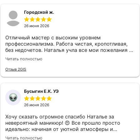
Городской ж.
26 июня 2026
Отличный мастер с высоким уровнем
профессионализма. Работа чистая, кропотливая,
без недочетов. Наталья учла все мои пожелания и
дала грамотные рекомендации по форме и цвету.
Читать полностью
Маникюр выполнен аккуратно, результат
полностью соответствует ожиданиям.
Отзыв 2GIS
Рекомендую как ответственного и талантливого
специалиста 😻
Бусыгин Е.К. УЭ
26 июня 2026
Хочу сказать огромное спасибо Наталье за
невероятный маникюр! 😍 Все прошло просто
идеально: начиная от уютной атмосферы и
заканчивая безупречным результатом. Каждый
Читать полностью