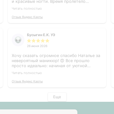
и красивые ногти. Время пролетело
незаметно! Спасибо большое ♥️
Читать полностью
Отзыв Яндекс Карты
Бусыгин Е.К. УЭ
26 июня 2026
Хочу сказать огромное спасибо Наталье за
невероятный маникюр! 😍 Все прошло
просто идеально: начиная от уютной
атмосферы и заканчивая безупречным
Читать полностью
результатом. Каждый этап выполнен
максимально аккуратно и трепетно,
Отзыв Яндекс Карты
чувствуется бережное отношение к ногтям.
Результатом я осталась в полном восторге
— маникюр выглядит дорого, стильно и
Еще
безупречно! Обязательно вернусь еще и
всем советую!