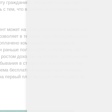
ту гражданина, оказание помощи при
ь с тем, что в районных поликлиниках нам
ент может на свое усмотрение выбрать из
зволяет в течение года обследоваться и
т оплачено компанией-страховщиком.
ли раньше полисы ДМС покупались, как
 ростом доходов населения, граждане все
ебывания в стационаре и возможностям
бъема бесплатной медицинской помощи,
 на первый план выходит необходимость