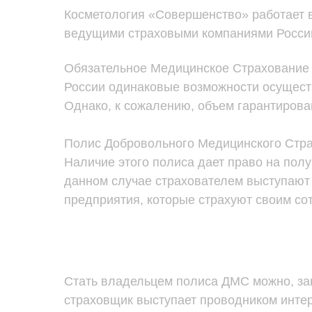
Косметология «Совершенство» работает в
ведущими страховыми компаниями Росси
ПОДАРОЧНЫЙ
Обязательное Медицинское Страхование 
СЕРТИФИКАТ
России одинаковые возможности осущест
+7 (3412) 33 03 89
Однако, к сожалению, объем гарантирова
г. Ижевск, ул. Пушкинская
г. Ижевск, ул. Нижняя, 44
Полис Добровольного Медицинского Стра
Наличие этого полиса дает право на полу
данном случае страхователем выступают 
предприятия, которые страхуют своим со
Стать владельцем полиса ДМС можно, за
страховщик выступает проводником интер