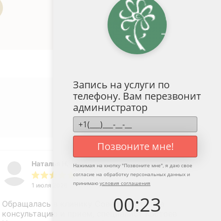
Запись на услуги по
телефону. Вам перезвонит
администратор
Оставить отзыв
Позвоните мне!
Наталья Н.
Нажимая на кнопку "
Позвоните мне
", я даю свое
согласие на обработку персональных данных и
принимаю
условия соглашения
1 июля 2026
00
:
23
Обращалась в клинику Совершенство на
консультацию и прием, специалист Костоев