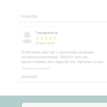
Отзыв 2GIS
Городской ж.
26 июня 2026
Отличный мастер с высоким уровнем
профессионализма. Работа чистая,
кропотливая, без недочетов. Наталья учла
все мои пожелания и дала грамотные
Читать полностью
рекомендации по форме и цвету. Маникюр
выполнен аккуратно, результат полностью
Отзыв 2GIS
соответствует ожиданиям. Рекомендую
как ответственного и талантливого
специалиста 😻