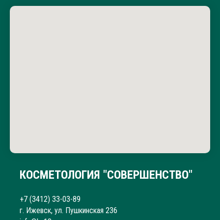
обсуждая их по именам и комментируя “недуги”
вслух. При оплате администратор назвал сначала
одну цену, рядом стоял мастер и прошептал что-
то, в следствии чего цена стала выше. После того
как я заявила о недовольстве на следующее
утро(сеанс был вечером) администрация
извинилась, но одновременно заявила, что у них
«такого не было», и никаких мер по компенсации
или разъяснений предложено не было. На мой
вопрос какими лаками был сделан маникюр,
ответа я не получила, хотелось просто узнать на
что может быть такая аллергия, потому что делаю
маникюр с покрытием много лет и такого ни разу
не было. Не рекомендую этот салон: неуважение к
клиентам, риск аллергии и отсутствие
ответственности со стороны персонала.
КОСМЕТОЛОГИЯ "СОВЕРШЕНСТВО"
+7 (3412) 33-03-89
г. Ижевск, ул. Пушкинская 236