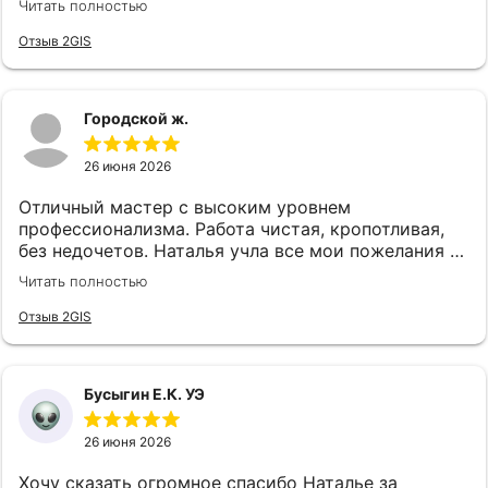
Читать полностью
процедуру лазером. Очень довольна☺Всем
рекомеедую
Отзыв 2GIS
Городской ж.
26 июня 2026
Отличный мастер с высоким уровнем
профессионализма. Работа чистая, кропотливая,
без недочетов. Наталья учла все мои пожелания и
дала грамотные рекомендации по форме и цвету.
Читать полностью
Маникюр выполнен аккуратно, результат
полностью соответствует ожиданиям.
Отзыв 2GIS
Рекомендую как ответственного и талантливого
специалиста 😻
Бусыгин Е.К. УЭ
26 июня 2026
Хочу сказать огромное спасибо Наталье за