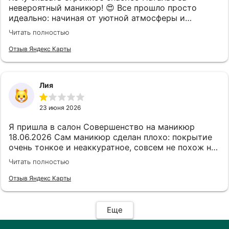
невероятный маникюр! 😍 Все прошло просто
идеально: начиная от уютной атмосферы и
заканчивая безупречным результатом. Каждый
Читать полностью
этап выполнен максимально аккуратно и трепетно,
чувствуется бережное отношение к ногтям.
Отзыв Яндекс Карты
Результатом я осталась в полном восторге —
маникюр выглядит дорого, стильно и безупречно!
Обязательно вернусь еще и всем советую!
Лия
23 июня 2026
Я пришла в салон Совершенство на маникюр
18.06.2026 Сам маникюр сделан плохо: покрытие
очень тонкое и неаккуратное, совсем не похож на
только сделанный маникюр, маникюр выполнен в
Читать полностью
мокрой технике, инструменты старые и как будто
использованные, но продезинфицированные,
Отзыв Яндекс Карты
совсем грустная облезлая пилочка. Через
короткое время началась аллергия —
покраснение, отёк и сильное жжение мне
Еще
пришлось снять покрытие. Мастер в целом
доброжелательный, но высмеивал клиентов,