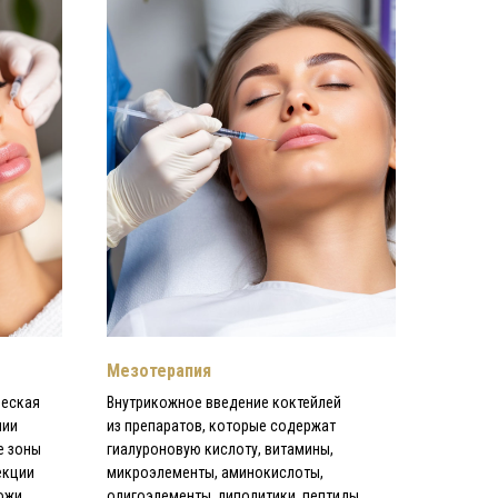
Мезотерапия
ческая
Внутрикожное введение коктейлей
нии
из препаратов, которые содержат
е зоны
гиалуроновую кислоту, витамины,
екции
микроэлементы, аминокислоты,
ожи.
олигоэлементы, липолитики, пептиды.