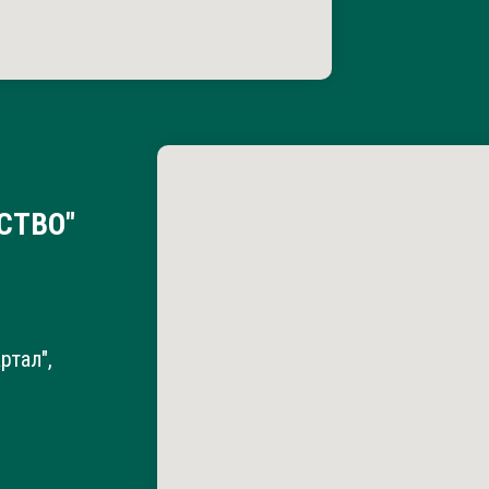
СТВО"
ртал",