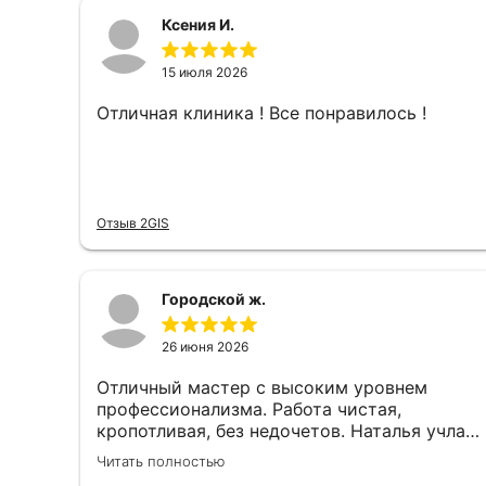
Ксения И.
15 июля 2026
Отличная клиника ! Все понравилось !
Отзыв 2GIS
Городской ж.
26 июня 2026
Отличный мастер с высоким уровнем
профессионализма. Работа чистая,
кропотливая, без недочетов. Наталья учла
все мои пожелания и дала грамотные
Читать полностью
рекомендации по форме и цвету. Маникюр