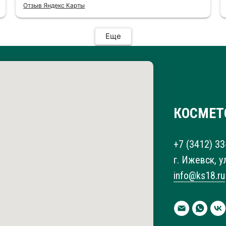
максимально аккуратно и трепетно,
Отзыв Яндекс Карты
чувствуется бережное отношение к ногтям.
Результатом я осталась в полном восторге
— маникюр выглядит дорого, стильно и
Еще
безупречно! Обязательно вернусь еще и
всем советую!
КОСМЕТ
+7 (3412) 33
г. Ижевск, у
info@ks18.ru