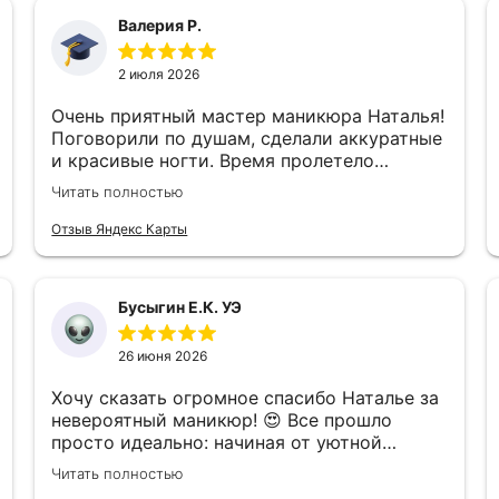
Валерия Р.
2 июля 2026
Очень приятный мастер маникюра Наталья!
Поговорили по душам, сделали аккуратные
и красивые ногти. Время пролетело
незаметно! Спасибо большое ♥️
Читать полностью
Отзыв Яндекс Карты
Бусыгин Е.К. УЭ
26 июня 2026
Хочу сказать огромное спасибо Наталье за
невероятный маникюр! 😍 Все прошло
просто идеально: начиная от уютной
атмосферы и заканчивая безупречным
Читать полностью
результатом. Каждый этап выполнен