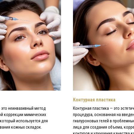
 236
Контурная пластика
 это неинвазивный метод
Контурная пластика — это эстети
й коррекции мимических
процедура, основанная на введе
который используется для
гиалуроновых гелей в проблемны
вания кожных складок.
лица для создания объема, корр
контуров и улучшения качества к