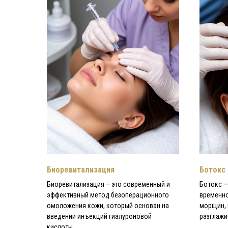
ПОДАРОЧНЫЙ
СЕРТИФИКАТ
+7 (3412) 33 03 89
г. Ижевск, ул. Пушкинская
г. Ижевск, ул. Нижняя, 44
Биоревитализация
Ботокс
Биоревитализация – это современный и
Ботокс —
эффективный метод безоперационного
временно
омоложения кожи, который основан на
морщин, 
введении инъекций гиалуроновой
разглажи
кислоты.