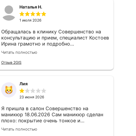
Наталья Н.
1 июля 2026
Обращалась в клинику Совершенство на
консультацию и прием, специалист Костоев
Ирина грамотно и подробно
проконсультировала, мои страхи
Читать полностью
улетучились и провели необходимую
процедуру лазером. Очень довольна☺Всем
Отзыв 2GIS
рекомеедую
Лия
23 июня 2026
Я пришла в салон Совершенство на
маникюр 18.06.2026 Сам маникюр сделан
плохо: покрытие очень тонкое и
неаккуратное, совсем не похож на только
Читать полностью
сделанный маникюр, маникюр выполнен в