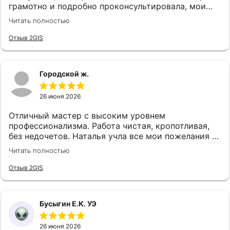
грамотно и подробно проконсультировала, мои
страхи улетучились и провели необходимую
Читать полностью
процедуру лазером. Очень довольна☺Всем
рекомеедую
Отзыв 2GIS
Городской ж.
26 июня 2026
Отличный мастер с высоким уровнем
профессионализма. Работа чистая, кропотливая,
без недочетов. Наталья учла все мои пожелания и
дала грамотные рекомендации по форме и цвету.
Читать полностью
Маникюр выполнен аккуратно, результат
полностью соответствует ожиданиям.
Отзыв 2GIS
Рекомендую как ответственного и талантливого
специалиста 😻
Бусыгин Е.К. УЭ
26 июня 2026