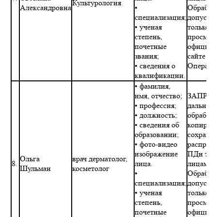
Культурология
Александровна
•
Обработ
специализация;
допускае
• ученая
только в
степень,
просмот
почетные
официал
звания;
сайте
• сведения о
Операто
квалификации.
• фамилия,
имя, отчество;
ЗАПРЕТ
• профессия;
дальне
• должность;
обработк
• сведения об
копиров
образовании;
сохране
• фото-видео
распрос
изображение
ПДн тре
Ольга
врач дерматолог,
8.
лица.
лицами.
Шульман
косметолог
•
Обработ
специализация;
допускае
• ученая
только в
степень,
просмот
почетные
официал