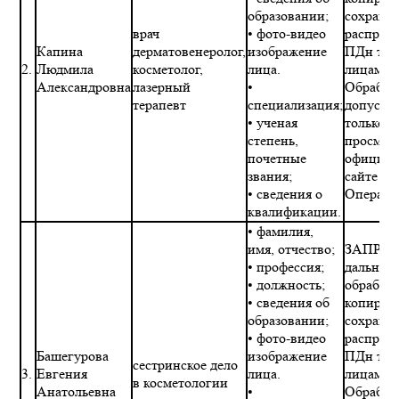
образовании;
сохране
врач
• фото-видео
распрос
Капина
дерматовенеролог,
изображение
ПДн тре
2.
Людмила
косметолог,
лица.
лицами.
Александровна
лазерный
•
Обработ
терапевт
специализация;
допускае
• ученая
только в
степень,
просмот
почетные
официал
звания;
сайте
• сведения о
Операто
квалификации.
• фамилия,
имя, отчество;
ЗАПРЕТ
• профессия;
дальне
• должность;
обработк
• сведения об
копиров
образовании;
сохране
• фото-видео
распрос
Башегурова
изображение
ПДн тре
сестринское дело
3.
Евгения
лица.
лицами.
в косметологии
Анатольевна
•
Обработ