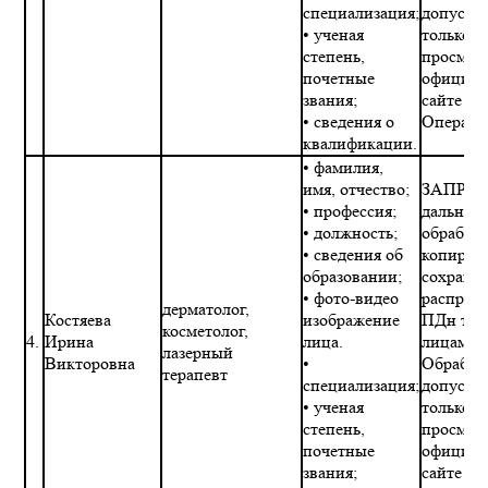
специализация;
допускае
• ученая
только в
степень,
просмот
почетные
официал
звания;
сайте
• сведения о
Операто
квалификации.
• фамилия,
имя, отчество;
ЗАПРЕТ
• профессия;
дальне
• должность;
обработк
• сведения об
копиров
образовании;
сохране
• фото-видео
распрос
дерматолог,
Костяева
изображение
ПДн тре
косметолог,
4.
Ирина
лица.
лицами.
лазерный
Викторовна
•
Обработ
терапевт
специализация;
допускае
• ученая
только в
степень,
просмот
почетные
официал
звания;
сайте