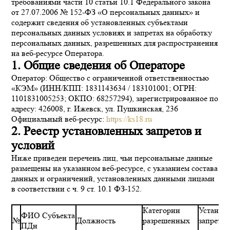
требованиями части 10 статьи 10.1 Федерального закона
от 27.07.2006 № 152-ФЗ «О персональных данных» и
содержит сведения об установленных субъектами
персональных данных условиях и запретах на обработку
персональных данных, разрешенных для распространения
на веб-ресурсе Оператора.
1. Общие сведения об Операторе
Оператор: Общество с ограниченной ответственностью
«КЭМ» (ИНН/КПП: 1831143634 / 183101001; ОГРН:
1101831005253; ОКПО: 68257294), зарегистрированное по
адресу: 426008, г. Ижевск, ул. Пушкинская, 236
Официальный веб-ресурс:
https://ks18.ru
2. Реестр установленных запретов и
условий
Ниже приведен перечень лиц, чьи персональные данные
размещены на указанном веб-ресурсе, с указанием состава
данных и ограничений, установленных данными лицами
в соответствии с ч. 9 ст. 10.1 ФЗ-152.
Категории
Установ
ФИО Субъекта
№
Должность
разрешенных
запреты 
ПДн