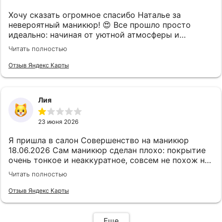
Хочу сказать огромное спасибо Наталье за
невероятный маникюр! 😍 Все прошло просто
идеально: начиная от уютной атмосферы и
заканчивая безупречным результатом. Каждый
Читать полностью
этап выполнен максимально аккуратно и трепетно,
чувствуется бережное отношение к ногтям.
Отзыв Яндекс Карты
Результатом я осталась в полном восторге —
маникюр выглядит дорого, стильно и безупречно!
Обязательно вернусь еще и всем советую!
Лия
23 июня 2026
Я пришла в салон Совершенство на маникюр
18.06.2026 Сам маникюр сделан плохо: покрытие
очень тонкое и неаккуратное, совсем не похож на
только сделанный маникюр, маникюр выполнен в
Читать полностью
мокрой технике, инструменты старые и как будто
использованные, но продезинфицированные,
Отзыв Яндекс Карты
совсем грустная облезлая пилочка. Через
короткое время началась аллергия —
покраснение, отёк и сильное жжение мне
Еще