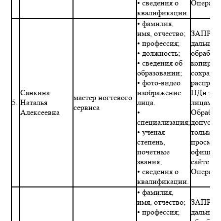
• сведения о
Операто
квалификации.
• фамилия,
имя, отчество;
ЗАПРЕТ
• профессия;
дальне
• должность;
обработк
• сведения об
копиров
образовании;
сохране
• фото-видео
распрос
Санкина
изображение
ПДн тре
мастер ногтевого
5.
Наталья
лица.
лицами.
сервиса
Алексеевна
•
Обработ
специализация;
допускае
• ученая
только в
степень,
просмот
почетные
официал
звания;
сайте
• сведения о
Операто
квалификации.
• фамилия,
имя, отчество;
ЗАПРЕТ
• профессия;
дальне