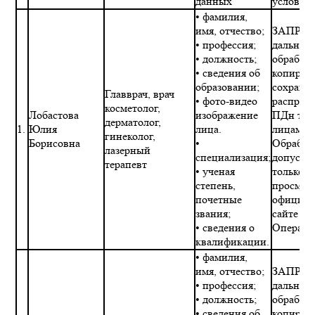
данных
условия
• фамилия,
имя, отчество;
ЗАПРЕТ
• профессия;
дальне
• должность;
обработк
• сведения об
копиров
образовании;
сохране
Главврач, врач
• фото-видео
распрос
косметолог,
Лобастова
изображение
ПДн тре
дерматолог,
1.
Юлия
лица.
лицами.
гинеколог,
Борисовна
•
Обработ
лазерный
специализация;
допускае
терапевт
• ученая
только в
степень,
просмот
почетные
официал
звания;
сайте
• сведения о
Операто
квалификации.
• фамилия,
имя, отчество;
ЗАПРЕТ
• профессия;
дальне
• должность;
обработк
• сведения об
копиров