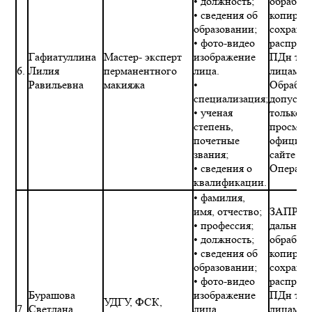
• должность;
обработк
• сведения об
копиров
образовании;
сохране
• фото-видео
распрос
Гафиатуллина
Мастер- эксперт
изображение
ПДн тре
6.
Лилия
перманентного
лица.
лицами.
Равильевна
макияжа
•
Обработ
специализация;
допускае
• ученая
только в
степень,
просмот
почетные
официал
звания;
сайте
• сведения о
Операто
квалификации.
• фамилия,
имя, отчество;
ЗАПРЕТ
• профессия;
дальне
• должность;
обработк
• сведения об
копиров
образовании;
сохране
• фото-видео
распрос
Бурашова
изображение
ПДн тре
УДГУ, ФСК,
7.
Светлана
лица.
лицами.