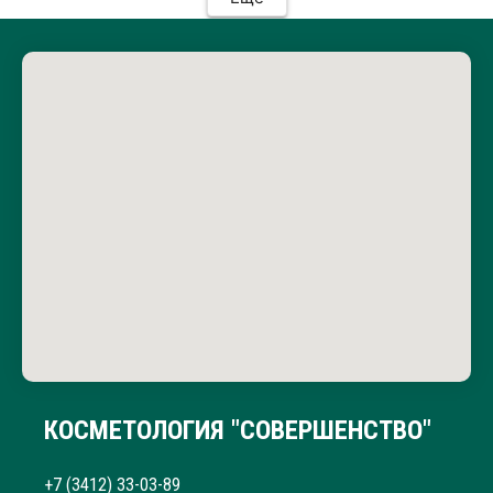
пришлось снять покрытие. Мастер в целом
доброжелательный, но высмеивал клиентов,
обсуждая их по именам и комментируя “недуги”
вслух. При оплате администратор назвал сначала
одну цену, рядом стоял мастер и прошептал что-
то, в следствии чего цена стала выше. После того
как я заявила о недовольстве на следующее
утро(сеанс был вечером) администрация
извинилась, но одновременно заявила, что у них
«такого не было», и никаких мер по компенсации
или разъяснений предложено не было. На мой
вопрос какими лаками был сделан маникюр,
ответа я не получила, хотелось просто узнать на
что может быть такая аллергия, потому что делаю
маникюр с покрытием много лет и такого ни разу
не было. Не рекомендую этот салон: неуважение к
клиентам, риск аллергии и отсутствие
ответственности со стороны персонала.
КОСМЕТОЛОГИЯ "СОВЕРШЕНСТВО"
+7 (3412) 33-03-89