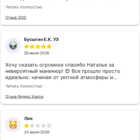
дала грамотные рекомендации по форме и цвету.
Читать полностью
Маникюр выполнен аккуратно, результат
полностью соответствует ожиданиям.
Отзыв 2GIS
Рекомендую как ответственного и талантливого
специалиста 😻
Бусыгин Е.К. УЭ
26 июня 2026
Хочу сказать огромное спасибо Наталье за
невероятный маникюр! 😍 Все прошло просто
идеально: начиная от уютной атмосферы и
заканчивая безупречным результатом. Каждый
Читать полностью
этап выполнен максимально аккуратно и трепетно,
чувствуется бережное отношение к ногтям.
Отзыв Яндекс Карты
Результатом я осталась в полном восторге —
маникюр выглядит дорого, стильно и безупречно!
Обязательно вернусь еще и всем советую!
Лия
23 июня 2026