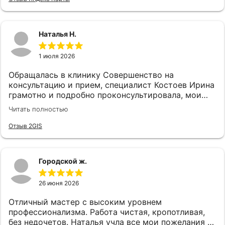
Наталья Н.
1 июля 2026
Обращалась в клинику Совершенство на
консультацию и прием, специалист Костоев Ирина
грамотно и подробно проконсультировала, мои
страхи улетучились и провели необходимую
Читать полностью
процедуру лазером. Очень довольна☺Всем
рекомеедую
Отзыв 2GIS
Городской ж.
26 июня 2026
Отличный мастер с высоким уровнем
профессионализма. Работа чистая, кропотливая,
без недочетов. Наталья учла все мои пожелания и