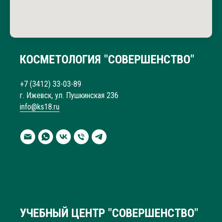
что может быть такая аллергия, потому что делаю
маникюр с покрытием много лет и такого ни разу
не было. Не рекомендую этот салон: неуважение к
клиентам, риск аллергии и отсутствие
ответственности со стороны персонала.
КОСМЕТОЛОГИЯ "СОВЕРШЕНСТВО"
+7 (3412) 33-03-89
г. Ижевск, ул. Пушкинская 236
info@ks18.ru
УЧЕБНЫЙ ЦЕНТР "СОВЕРШЕНСТВО"