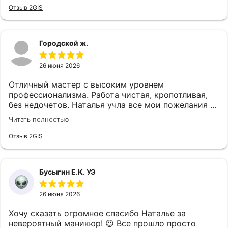
рекомеедую
Отзыв 2GIS
Городской ж.
26 июня 2026
Отличный мастер с высоким уровнем
профессионализма. Работа чистая, кропотливая,
без недочетов. Наталья учла все мои пожелания и
дала грамотные рекомендации по форме и цвету.
Читать полностью
Маникюр выполнен аккуратно, результат
полностью соответствует ожиданиям.
Отзыв 2GIS
Рекомендую как ответственного и талантливого
специалиста 😻
Бусыгин Е.К. УЭ
26 июня 2026
Хочу сказать огромное спасибо Наталье за
невероятный маникюр! 😍 Все прошло просто