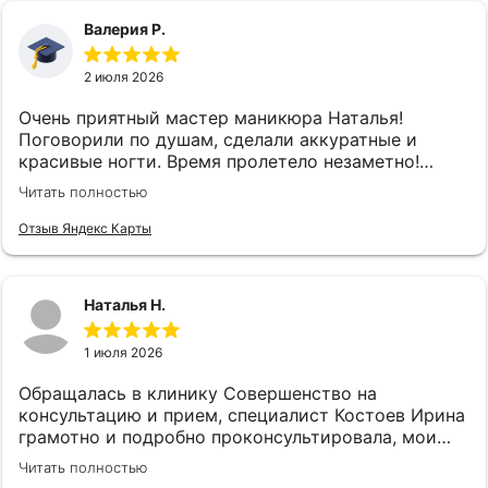
Валерия Р.
2 июля 2026
Очень приятный мастер маникюра Наталья!
Поговорили по душам, сделали аккуратные и
красивые ногти. Время пролетело незаметно!
Спасибо большое ♥️
Читать полностью
Отзыв Яндекс Карты
Наталья Н.
1 июля 2026
Обращалась в клинику Совершенство на
консультацию и прием, специалист Костоев Ирина
грамотно и подробно проконсультировала, мои
страхи улетучились и провели необходимую
Читать полностью
процедуру лазером. Очень довольна☺Всем