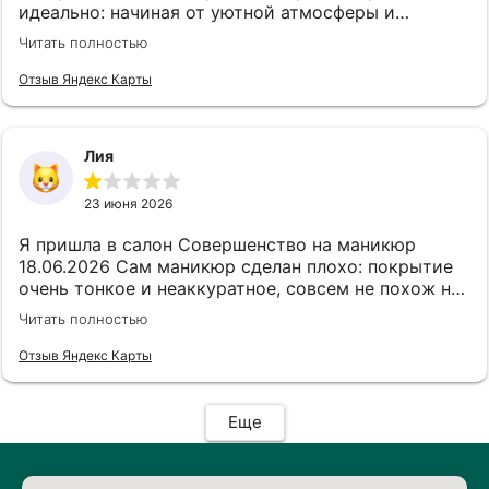
идеально: начиная от уютной атмосферы и
заканчивая безупречным результатом. Каждый
Читать полностью
этап выполнен максимально аккуратно и трепетно,
чувствуется бережное отношение к ногтям.
Отзыв Яндекс Карты
Результатом я осталась в полном восторге —
маникюр выглядит дорого, стильно и безупречно!
Обязательно вернусь еще и всем советую!
Лия
23 июня 2026
Я пришла в салон Совершенство на маникюр
18.06.2026 Сам маникюр сделан плохо: покрытие
очень тонкое и неаккуратное, совсем не похож на
только сделанный маникюр, маникюр выполнен в
Читать полностью
мокрой технике, инструменты старые и как будто
использованные, но продезинфицированные,
Отзыв Яндекс Карты
совсем грустная облезлая пилочка. Через
короткое время началась аллергия —
покраснение, отёк и сильное жжение мне
Еще
пришлось снять покрытие. Мастер в целом
доброжелательный, но высмеивал клиентов,
обсуждая их по именам и комментируя “недуги”