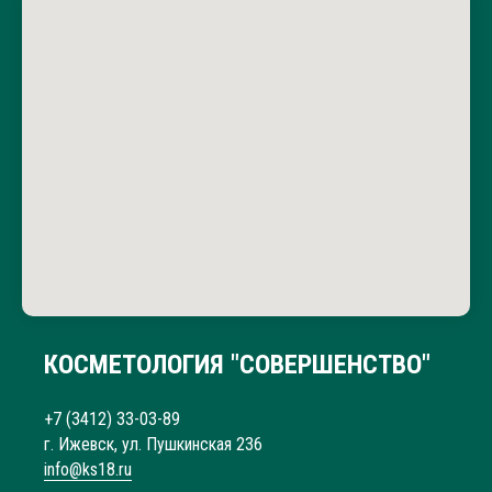
вслух. При оплате администратор назвал сначала
одну цену, рядом стоял мастер и прошептал что-
то, в следствии чего цена стала выше. После того
как я заявила о недовольстве на следующее
утро(сеанс был вечером) администрация
извинилась, но одновременно заявила, что у них
«такого не было», и никаких мер по компенсации
или разъяснений предложено не было. На мой
вопрос какими лаками был сделан маникюр,
ответа я не получила, хотелось просто узнать на
что может быть такая аллергия, потому что делаю
маникюр с покрытием много лет и такого ни разу
не было. Не рекомендую этот салон: неуважение к
клиентам, риск аллергии и отсутствие
ответственности со стороны персонала.
КОСМЕТОЛОГИЯ "СОВЕРШЕНСТВО"
+7 (3412) 33-03-89
г. Ижевск, ул. Пушкинская 236
info@ks18.ru